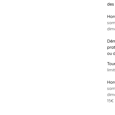
des 
Hora
sam
dim
Démo
prat
ou d
Tour
limi
Hora
sam
dim
15€ 