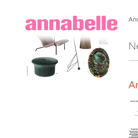
An
N
A