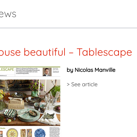
ews
ouse beautiful – Tablescape
by Nicolas Manville
>
See article