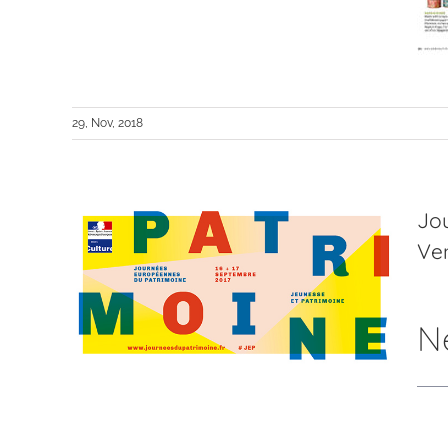
29, Nov, 2018
Jo
Ven
embre
!
N
in