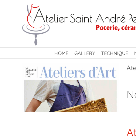
Skip
to
content
HOME
GALLERY
TECHNIQUE
Ate
N
A