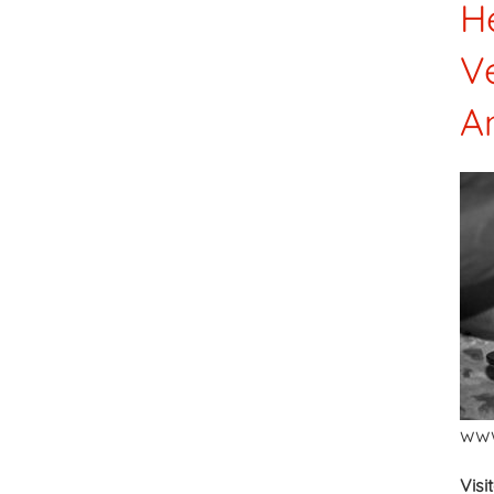
H
Ve
An
www
Visi