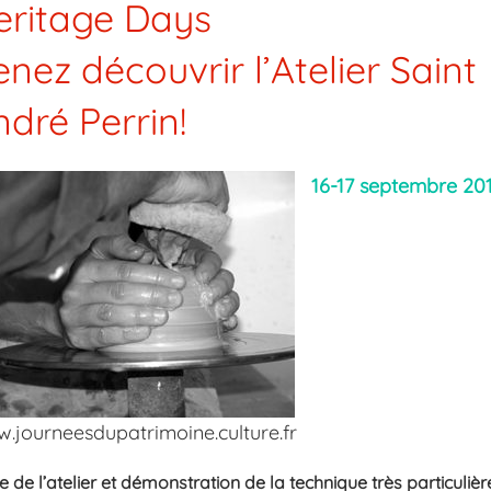
eritage Days
nez découvrir l’Atelier Saint
dré Perrin!
16-17 septembre 20
.journeesdupatrimoine.culture.fr
te de l’atelier et démonstration de la technique très particulièr