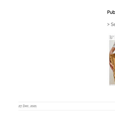
Pub
>
S
27, Dec, 2021