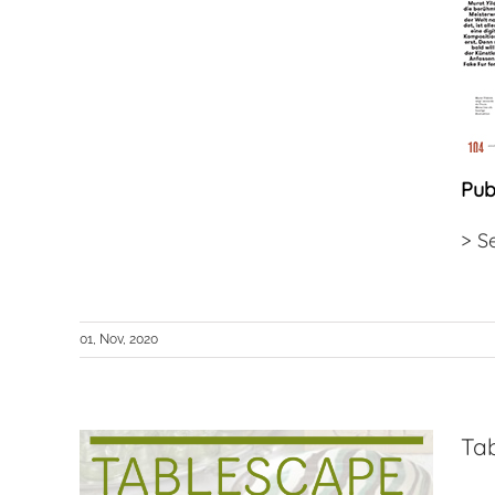
Pub
>
Se
01, Nov, 2020
Ta