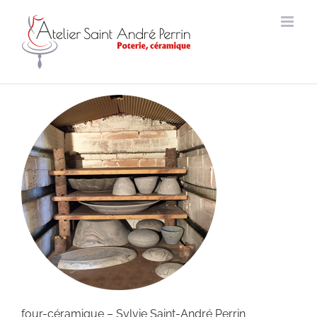
Passer
au
contenu
four-céramique – Sylvie Saint-André Perrin