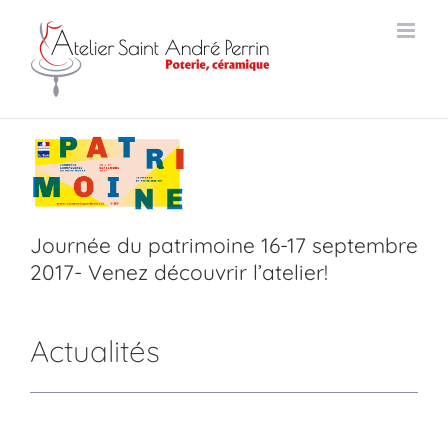
Passer
au
Journée du
contenu
patrimoine 16-17
septembre 2017-
Venez découvrir
l’atelier!
Actualités Atelier
Saint André Perrin
Journée du patrimoine 16-17 septembre
2017- Venez découvrir l’atelier!
Actualités