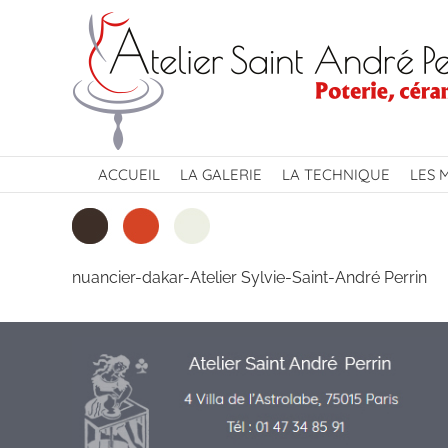
Passer
au
contenu
ACCUEIL
LA GALERIE
LA TECHNIQUE
LES 
nuancier-dakar-Atelier Sylvie-Saint-André Perrin