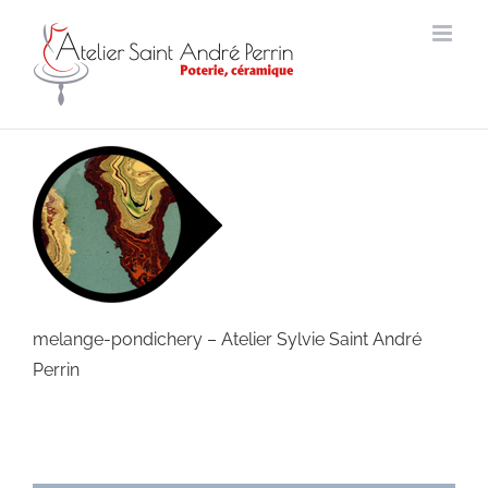
Passer
au
contenu
melange-pondichery – Atelier Sylvie Saint André
Perrin