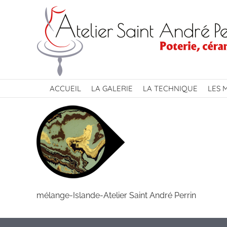
Passer
au
contenu
ACCUEIL
LA GALERIE
LA TECHNIQUE
LES 
mélange-Islande-Atelier Saint André Perrin