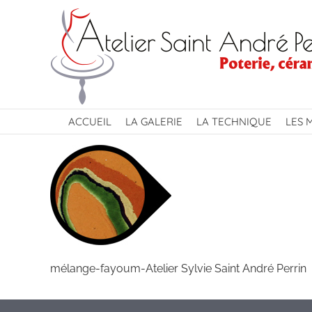
Passer
au
contenu
ACCUEIL
LA GALERIE
LA TECHNIQUE
LES 
mélange-fayoum-Atelier Sylvie Saint André Perrin