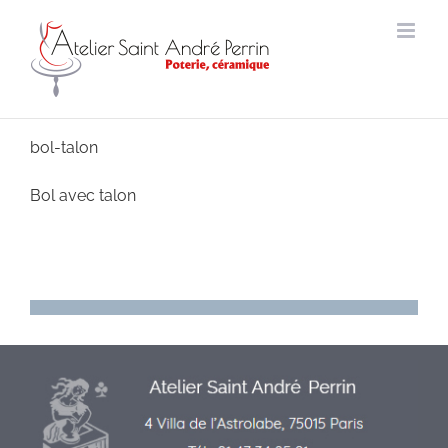
Passer
au
contenu
bol-talon
Bol avec talon