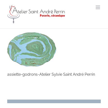
Passer
au
contenu
assiette-godrons-Atelier Sylvie Saint André Perrin